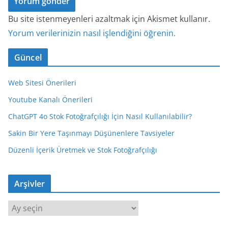
Bu site istenmeyenleri azaltmak için Akismet kullanır.
Yorum verilerinizin nasıl işlendiğini öğrenin.
Güncel
Web Sitesi Önerileri
Youtube Kanalı Önerileri
ChatGPT 4o Stok Fotoğrafçılığı İçin Nasıl Kullanılabilir?
Sakin Bir Yere Taşınmayı Düşünenlere Tavsiyeler
Düzenli İçerik Üretmek ve Stok Fotoğrafçılığı
Arşivler
A
r