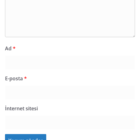
Ad
*
E-posta
*
İnternet sitesi