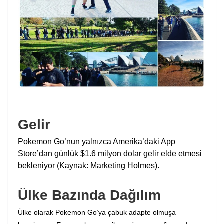
Gelir
Pokemon Go’nun yalnızca Amerika’daki App
Store’dan günlük $1.6 milyon dolar gelir elde etmesi
bekleniyor (Kaynak: Marketing Holmes).
Ülke Bazında Dağılım
Ülke olarak Pokemon Go’ya çabuk adapte olmuşa