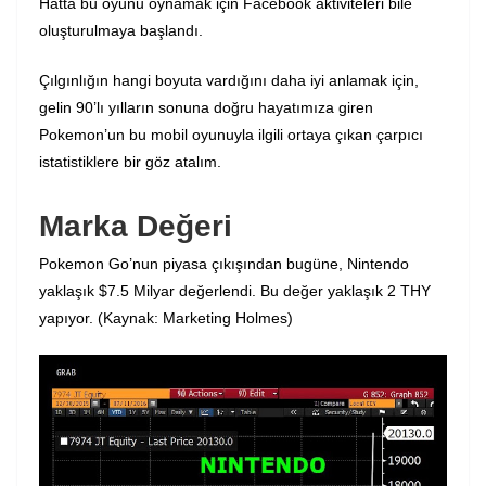
Hatta bu oyunu oynamak için Facebook aktiviteleri bile
oluşturulmaya başlandı.
Çılgınlığın hangi boyuta vardığını daha iyi anlamak için,
gelin 90’lı yılların sonuna doğru hayatımıza giren
Pokemon’un bu mobil oyunuyla ilgili ortaya çıkan çarpıcı
istatistiklere bir göz atalım.
Marka Değeri
Pokemon Go’nun piyasa çıkışından bugüne, Nintendo
yaklaşık $7.5 Milyar değerlendi. Bu değer yaklaşık 2 THY
yapıyor. (Kaynak: Marketing Holmes)