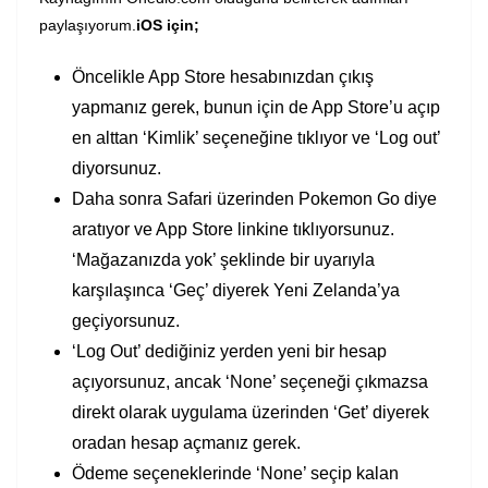
paylaşıyorum.
iOS için;
Öncelikle App Store hesabınızdan çıkış
yapmanız gerek, bunun için de App Store’u açıp
en alttan ‘Kimlik’ seçeneğine tıklıyor ve ‘Log out’
diyorsunuz.
Daha sonra Safari üzerinden Pokemon Go diye
aratıyor ve App Store linkine tıklıyorsunuz.
‘Mağazanızda yok’ şeklinde bir uyarıyla
karşılaşınca ‘Geç’ diyerek Yeni Zelanda’ya
geçiyorsunuz.
‘Log Out’ dediğiniz yerden yeni bir hesap
açıyorsunuz, ancak ‘None’ seçeneği çıkmazsa
direkt olarak uygulama üzerinden ‘Get’ diyerek
oradan hesap açmanız gerek.
Ödeme seçeneklerinde ‘None’ seçip kalan