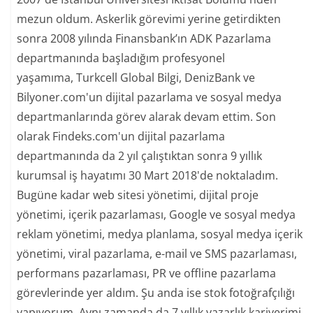
mezun oldum. Askerlik görevimi yerine getirdikten
sonra 2008 yılında Finansbank’ın ADK Pazarlama
departmanında başladığım profesyonel
yaşamıma, Turkcell Global Bilgi, DenizBank ve
Bilyoner.com'un dijital pazarlama ve sosyal medya
departmanlarında görev alarak devam ettim. Son
olarak Findeks.com'un dijital pazarlama
departmanında da 2 yıl çalıştıktan sonra 9 yıllık
kurumsal iş hayatımı 30 Mart 2018'de noktaladım.
Bugüne kadar web sitesi yönetimi, dijital proje
yönetimi, içerik pazarlaması, Google ve sosyal medya
reklam yönetimi, medya planlama, sosyal medya içerik
yönetimi, viral pazarlama, e-mail ve SMS pazarlaması,
performans pazarlaması, PR ve offline pazarlama
görevlerinde yer aldım. Şu anda ise stok fotoğrafçılığı
yapıyorum. Aynı zamanda da 7 yıllık yazarlık kariyerimi