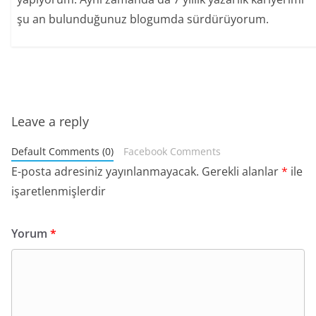
şu an bulunduğunuz blogumda sürdürüyorum.
Leave a reply
Default Comments (0)
Facebook Comments
E-posta adresiniz yayınlanmayacak.
Gerekli alanlar
*
ile
işaretlenmişlerdir
Yorum
*