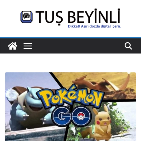
Skip
to
content