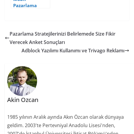
Pazarlama
Hakkında
Bilinmesi
Gereken
Önemli
Pazarlama Stratejilerinizi Belirlemede Size Fikir
İstatistikler
Verecek Anket Sonuçları
Adblock Yazılımı Kullanımı ve Trivago Reklamı
Akin Ozcan
1985 yılının Aralık ayında Akın Özcan olarak dünyaya
geldim. 2003'te Pertevniyal Anadolu Lisesi'nden,
2007'de İstanbul Üniversitesi İktisat Bölümü'nden