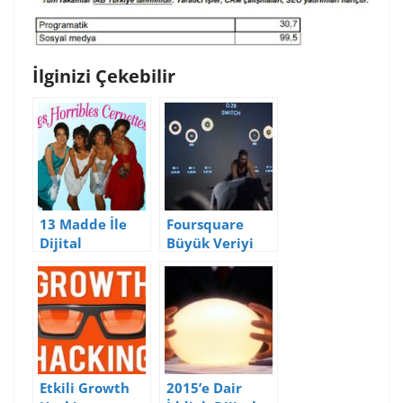
İlginizi Çekebilir
13 Madde İle
Foursquare
Dijital
Büyük Veriyi
Dünyanın
Nasıl
“İlk”leri
Hikayeleştiriyo
r?
Etkili Growth
2015’e Dair