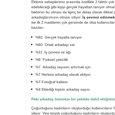
Ekleme sebeplerimiz arasında özellikle 2 faktör çok 
edebileceği gibi kişiyi gerçek hayattan tanıyor olm
faktörün bu olması da ilginç bir detay olarak dikkat ç
arkadaşlarımızın olması izliyor.
İş çevresi edinmek
ise ilk 2 maddenin çok gerisinde de olsa kullanıcı
bazıları.
%82 Gerçek hayatta tanıyor
%60 Ortak arkadaşı var
%11 İş çevresi ve ağı
%8 Fiziksel çekicilik
%7 Arkadaş sayısını artırmak için
%7 Herkesi arkadaş olarak ekliyor
%7 Fotoğraf kalitesi
%4 Eklediği kişinin arkadaş sayısı
Peki arkadaş listemize bir şekilde dahil ettiğimi
Çoğunluğunu kadınların oluşturduğu kullanıcıların %
siliyor. Yine büyük çoğunluğunu kadınların oluşturduğ