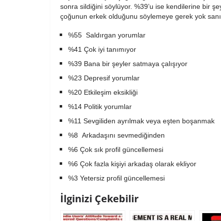
sonra sildiğini söylüyor. %39’u ise kendilerine bir şey
çoğunun erkek olduğunu söylemeye gerek yok san
%55 Saldırgan yorumlar
%41 Çok iyi tanımıyor
%39 Bana bir şeyler satmaya çalışıyor
%23 Depresif yorumlar
%20 Etkileşim eksikliği
%14 Politik yorumlar
%11 Sevgiliden ayrılmak veya eşten boşanmak
%8 Arkadaşını sevmediğinden
%6 Çok sık profil güncellemesi
%6 Çok fazla kişiyi arkadaş olarak ekliyor
%3 Yetersiz profil güncellemesi
İlginizi Çekebilir