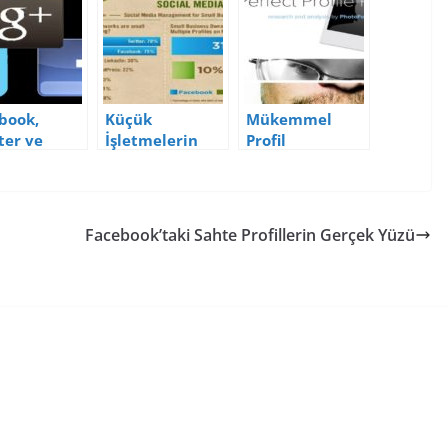
book,
Küçük
Mükemmel
ter ve
İşletmelerin
Profil
le+’ta
Sosyal Medya
Fotoğrafları İçin
anıcılar En
Kullanımı
İpuçları
Ne
(İnfografik)
yor?
Facebook’taki Sahte Profillerin Gerçek Yüzü
grafik)