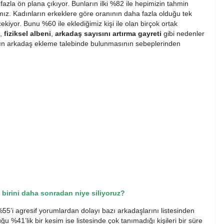
fazla ön plana çıkıyor. Bunların ilki %82 ile hepimizin tahmin
amız. Kadınların erkeklere göre oranının daha fazla olduğu tek
ekiyor. Bunu %60 ile eklediğimiz kişi ile olan birçok ortak
,
fiziksel albeni
,
arkadaş sayısını artırma gayreti
gibi nedenler
ların arkadaş ekleme talebinde bulunmasının sebeplerinden
z birini daha sonradan niye siliyoruz?
55’i agresif yorumlardan dolayı bazı arkadaşlarını listesinden
u %41’lik bir kesim ise listesinde çok tanımadığı kişileri bir süre