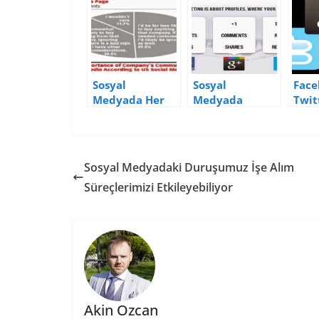
Sosyal
Sosyal
Face
Medyada Her
Medyada
Twit
Zaman Cevap
Etkileşim
Goog
Yazmalı Mı?
(Engagement)
Kull
Hesaplaması
Çok 
Yapı
Sosyal Medyadaki Duruşumuz İşe Alım
(İnfo
Süreçlerimizi Etkileyebiliyor
Akin Ozcan