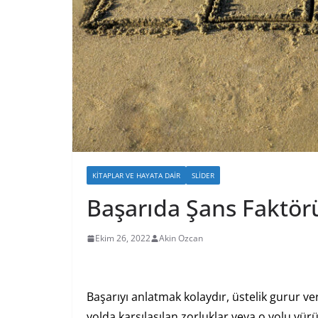
KITAPLAR VE HAYATA DAIR
SLIDER
Başarıda Şans Faktörü
Ekim 26, 2022
Akin Ozcan
Başarıyı anlatmak kolaydır, üstelik gurur ve
yolda karşılaşılan zorluklar veya o yolu yü