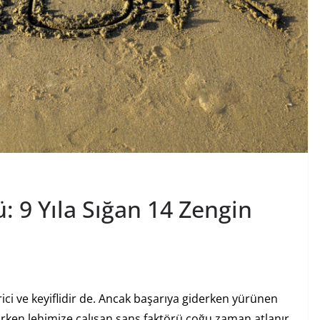
: 9 Yıla Sığan 14 Zengin
rici ve keyiflidir de. Ancak başarıya giderken yürünen
rürken lehimize çalışan şans faktörü çoğu zaman atlanır.