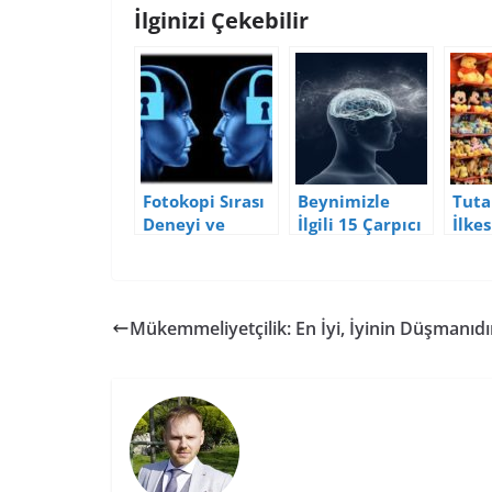
İlginizi Çekebilir
Fotokopi Sırası
Beynimizle
Tutar
Deneyi ve
İlgili 15 Çarpıcı
İlkes
Otomatik İnsan
Bilgi
Kull
Davranışları
Satış
Artı
Mükemmeliyetçilik: En İyi, İyinin Düşmanıdı