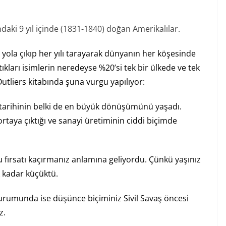
ındaki 9 yıl içinde (1831-1840) doğan Amerikalılar.
 yola çıkıp her yılı tarayarak dünyanın her köşesinde
ıkları isimlerin neredeyse %20’si tek bir ülkede ve tek
Outliers kitabında şuna vurgu yapılıyor:
tarihinin belki de en büyük dönüşümünü yaşadı.
 ortaya çıktığı ve sanayi üretiminin ciddi biçimde
fırsatı kaçırmanız anlamına geliyordu. Çünkü yaşınız
 kadar küçüktü.
rumunda ise düşünce biçiminiz Sivil Savaş öncesi
z.