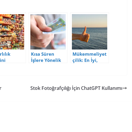
lılık
Kısa Süren
Mükemmeliyet
ini
İşlere Yönelik
çilik: En İyi,
anarak
Ücret ve Değer
İyinin
ları
Yanılgısı
Düşmanıdır
rmak
r
Stok Fotoğrafçılığı İçin ChatGPT Kullanımı