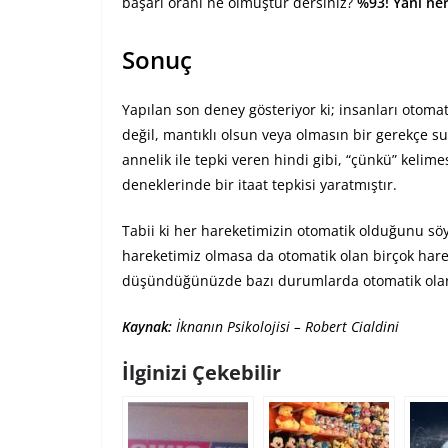
başarı oranı ne olmuştur dersiniz?
%93! Yani ner
Sonuç
Yapılan son deney gösteriyor ki; insanları otom
değil, mantıklı olsun veya olmasın bir gerekçe su
annelik ile tepki veren hindi gibi, “çünkü” kelime
deneklerinde bir itaat tepkisi yaratmıştır.
Tabii ki her hareketimizin otomatik olduğunu söy
hareketimiz olmasa da otomatik olan birçok harek
düşündüğünüzde bazı durumlarda otomatik olarak
Kaynak:
İknanın Psikolojisi – Robert Cialdini
İlginizi Çekebilir