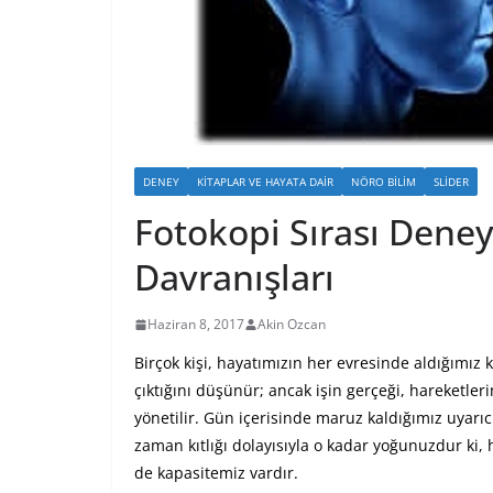
DENEY
KITAPLAR VE HAYATA DAIR
NÖRO BILIM
SLIDER
Fotokopi Sırası Deney
Davranışları
Haziran 8, 2017
Akin Ozcan
Birçok kişi, hayatımızın her evresinde aldığımız
çıktığını düşünür; ancak işin gerçeği, hareketle
yönetilir. Gün içerisinde maruz kaldığımız uyarıc
zaman kıtlığı dolayısıyla o kadar yoğunuzdur ki,
de kapasitemiz vardır.