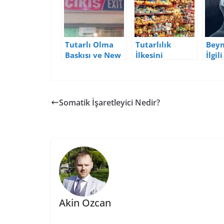
Tutarlı Olma
Tutarlılık
Beyn
Baskısı ve New
İlkesini
İlgil
York City Plajı
Kullanarak
Bilgi
Deneyi
Satışları
Artırmak
Somatik İşaretleyici Nedir?
Akin Ozcan