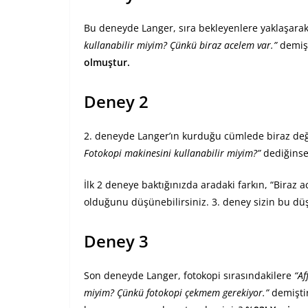
Bu deneyde Langer, sıra bekleyenlere yaklaşara
kullanabilir miyim? Çünkü biraz acelem var.”
demiş
olmuştur.
Deney 2
2. deneyde Langer’ın kurduğu cümlede biraz değiş
Fotokopi makinesini kullanabilir miyim?”
dediğins
İlk 2 deneye baktığınızda aradaki farkın, “Biraz a
olduğunu düşünebilirsiniz. 3. deney sizin bu düş
Deney 3
Son deneyde Langer, fotokopi sırasındakilere
“Af
miyim? Çünkü fotokopi çekmem gerekiyor.”
demişti