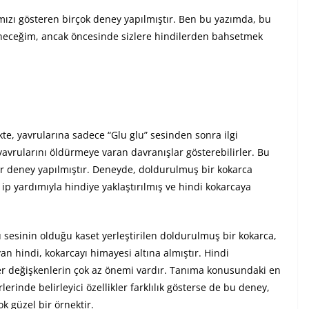
mızı gösteren birçok deney yapılmıştır. Ben bu yazımda, bu
ineceğim, ancak öncesinde sizlere hindilerden bahsetmek
kte, yavrularına sadece “Glu glu” sesinden sonra ilgi
vrularını öldürmeye varan davranışlar gösterebilirler. Bu
ir deney yapılmıştır. Deneyde, doldurulmuş bir kokarca
ip yardımıyla hindiye yaklaştırılmış ve hindi kokarcaya
u sesinin olduğu kaset yerleştirilen doldurulmuş bir kokarca,
an hindi, kokarcayı himayesi altına almıştır. Hindi
ğer değişkenlerin çok az önemi vardır. Tanıma konusundaki en
rlerinde belirleyici özellikler farklılık gösterse de bu deney,
k güzel bir örnektir.