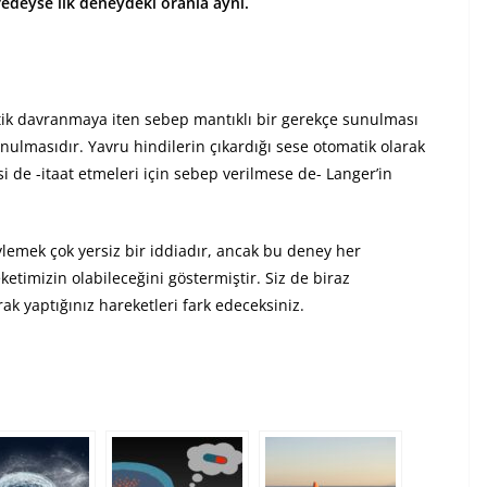
edeyse ilk deneydeki oranla aynı.
atik davranmaya iten sebep mantıklı bir gerekçe sunulması
nulmasıdır. Yavru hindilerin çıkardığı sese otomatik olarak
si de -itaat etmeleri için sebep verilmese de- Langer’in
lemek çok yersiz bir iddiadır, ancak bu deney her
etimizin olabileceğini göstermiştir. Siz de biraz
 yaptığınız hareketleri fark edeceksiniz.