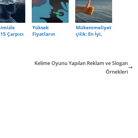
imizle
Yüksek
Mükemmeliyet
i 15 Çarpıcı
Fiyatların
çilik: En İyi,
Plasebo Etkisi
İyinin
Düşmanıdır
Kelime Oyunu Yapılan Reklam ve Slogan
Örnekleri