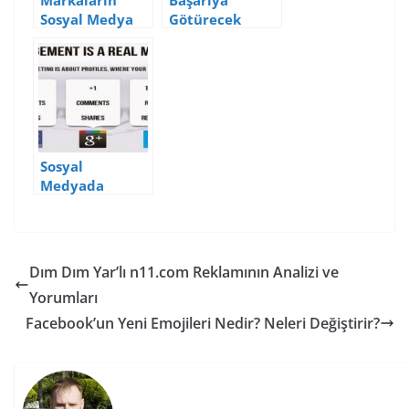
Markaların
Başarıya
Sosyal Medya
Götürecek
Atışmaları
Twitter
İstatistikleri
Sosyal
Medyada
Etkileşim
(Engagement)
Hesaplaması
Dım Dım Yar’lı n11.com Reklamının Analizi ve
Yorumları
Facebook’un Yeni Emojileri Nedir? Neleri Değiştirir?