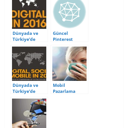
Dünyada ve
Güncel
Türkiye’de
Pinterest
Dijital, Mobil ve
İstatistikleri
Sosyal Medya
Kullanım
İstatistikleri
(2016)
Dünyada ve
Mobil
Türkiye’de
Pazarlama
Dijital, Mobil ve
Hakkında
Sosyal Medya
Bilinmesi
Kullanım
Gereken
İstatistikleri
Önemli
(2015)
İstatistikler