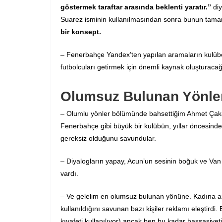
göstermek taraftar arasında beklenti yaratır.”
diy
Suarez isminin kullanılmasından sonra bunun tama
bir konsept.
– Fenerbahçe Yandex’ten yapılan aramaların kulübe 
futbolcuları getirmek için önemli kaynak oluşturacağı
Olumsuz Bulunan Yönle
– Olumlu yönler bölümünde bahsettiğim Ahmet Çakar 
Fenerbahçe gibi büyük bir kulübün, yıllar öncesind
gereksiz olduğunu savundular.
– Diyalogların yapay, Acun’un sesinin boğuk ve Va
vardı.
– Ve gelelim en olumsuz bulunan yönüne. Kadına ait b
kullanıldığını savunan bazı kişiler reklamı eleştirdi. 
kıyafeti kullanılıyor) ancak ben bu kadar hassasiye