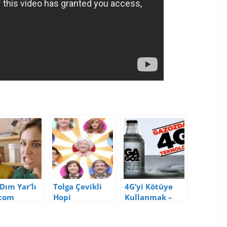
Dım Yar’lı
Tolga Çevikli
4G’yi Kötüye
.com
Hopi
Kullanmak –
amının
Reklamının
Gagoz
izi ve
Analizi ve
Reklamının