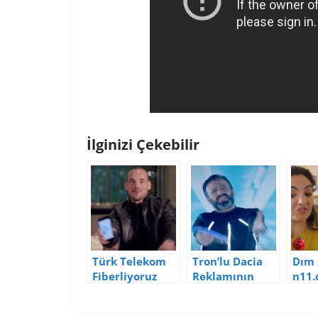
İlginizi Çekebilir
Türk Telekom
Tron’lu Dacia
Dım 
Fiberliyoruz
Reklamının
n11
Reklamının
Analizi ve
Rekl
Analizi
Yorumları
Anal