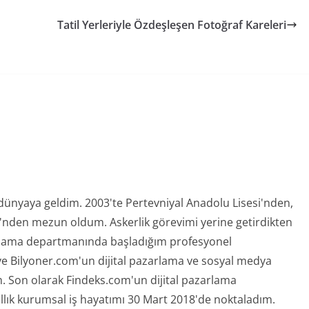
mları
Yorumları
Analizi
Tatil Yerleriyle Özdeşleşen Fotoğraf Kareleri
 dünyaya geldim. 2003'te Pertevniyal Anadolu Lisesi'nden,
ü'nden mezun oldum. Askerlik görevimi yerine getirdikten
rlama departmanında başladığım profesyonel
ve Bilyoner.com'un dijital pazarlama ve sosyal medya
 Son olarak Findeks.com'un dijital pazarlama
ıllık kurumsal iş hayatımı 30 Mart 2018'de noktaladım.