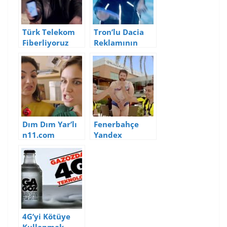
Türk Telekom
Tron’lu Dacia
Fiberliyoruz
Reklamının
Reklamının
Analizi ve
Analizi
Yorumları
Dım Dım Yar’lı
Fenerbahçe
n11.com
Yandex
Reklamının
Reklamlarının
Analizi ve
Analizi ve
Yorumları
Yorumları
4G’yi Kötüye