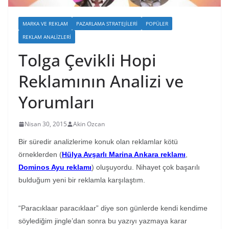
MARKA VE REKLAM
PAZARLAMA STRATEJILERI
POPÜLER
REKLAM ANALIZLERI
Tolga Çevikli Hopi
Reklamının Analizi ve
Yorumları
Nisan 30, 2015
Akin Ozcan
Bir süredir analizlerime konuk olan reklamlar kötü
örneklerden (
Hülya Avşarlı Marina Ankara reklamı
,
Dominos Ayu reklamı
) oluşuyordu. Nihayet çok başarılı
bulduğum yeni bir reklamla karşılaştım.
“Paracıklaar paracıklaar” diye son günlerde kendi kendime
söylediğim jingle’dan sonra bu yazıyı yazmaya karar