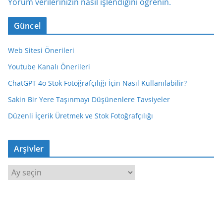
Yorum verilerinizin nasıl işlendiğini öğrenin.
Güncel
Web Sitesi Önerileri
Youtube Kanalı Önerileri
ChatGPT 4o Stok Fotoğrafçılığı İçin Nasıl Kullanılabilir?
Sakin Bir Yere Taşınmayı Düşünenlere Tavsiyeler
Düzenli İçerik Üretmek ve Stok Fotoğrafçılığı
Arşivler
A
r
ş
i
v