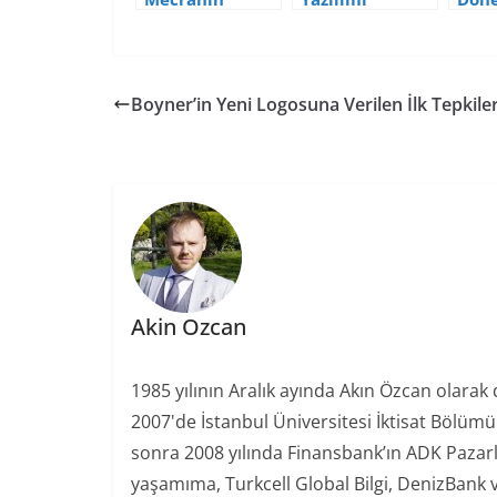
Reklamları
Kullanımı ve
Orta
Daha Çok
Trivago
10 S
Rahatsızlık
Reklamı
Medy
Veriyor?
Boyner’in Yeni Logosuna Verilen İlk Tepkile
Akin Ozcan
1985 yılının Aralık ayında Akın Özcan olarak
2007'de İstanbul Üniversitesi İktisat Bölüm
sonra 2008 yılında Finansbank’ın ADK Paza
yaşamıma, Turkcell Global Bilgi, DenizBank 