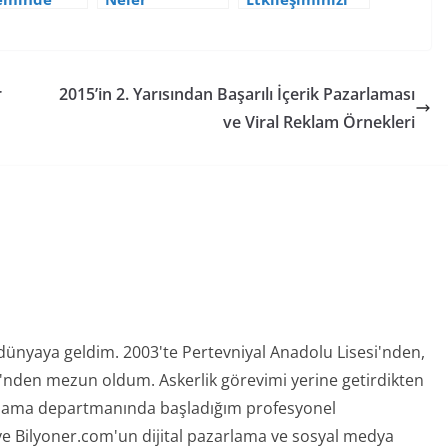
ya Çıkan
Yazma”ma”lıyız
Artırın
osyal
?
a Profili
r
2015’in 2. Yarısından Başarılı İçerik Pazarlaması
ve Viral Reklam Örnekleri
 dünyaya geldim. 2003'te Pertevniyal Anadolu Lisesi'nden,
ü'nden mezun oldum. Askerlik görevimi yerine getirdikten
rlama departmanında başladığım profesyonel
ve Bilyoner.com'un dijital pazarlama ve sosyal medya