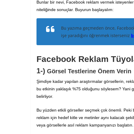
Bunlar bir nevi, Facebook reklam vermek isteyenler 
niteliğinde sonuçlar. Buyurun başlayalım:
Bu yazıma geçmeden önce, Facebook
işe yaradığını öğrenmek isterseniz
b
Facebook Reklam Tüyol
1-)
Görsel Testlerine Önem Verin
Şimdiye kadar yapılan araştırmalar görsellerin, rek
bu etkinin yaklaşık %75 olduğunu söylesem? Yani gö
belirliyor.
Bu yüzden etkili görseller seçmek çok önemli. Peki bu
reklam için hedef kitle ve metinler aynı kalacak şeki
veya görsellerle asıl reklam kampanyanızı başlatın.