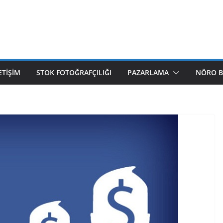
ETIŞIM
STOK FOTOĞRAFÇILIĞI
PAZARLAMA
NÖRO B