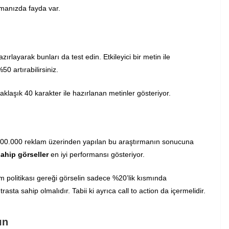
manızda fayda var.
zırlayarak bunları da test edin. Etkileyici bir metin ile
0 artırabilirsiniz.
laşık 40 karakter ile hazırlanan metinler gösteriyor.
. 100.000 reklam üzerinden yapılan bu araştırmanın sonucuna
ahip görseller
en iyi performansı gösteriyor.
 politikası gereği görselin sadece %20’lik kısmında
trasta sahip olmalıdır. Tabii ki ayrıca call to action da içermelidir.
ın