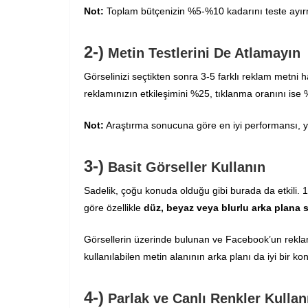
Not:
Toplam bütçenizin %5-%10 kadarını teste ayır
2-)
Metin Testlerini De Atlamayın
Görselinizi seçtikten sonra 3-5 farklı reklam metni ha
reklamınızın etkileşimini %25, tıklanma oranını ise %5
Not:
Araştırma sonucuna göre en iyi performansı, yak
3-)
Basit Görseller Kullanın
Sadelik, çoğu konuda olduğu gibi burada da etkili
göre özellikle
düz, beyaz veya blurlu arka plana s
Görsellerin üzerinde bulunan ve Facebook’un reklam
kullanılabilen metin alanının arka planı da iyi bir kon
4-)
Parlak ve Canlı Renkler Kullan