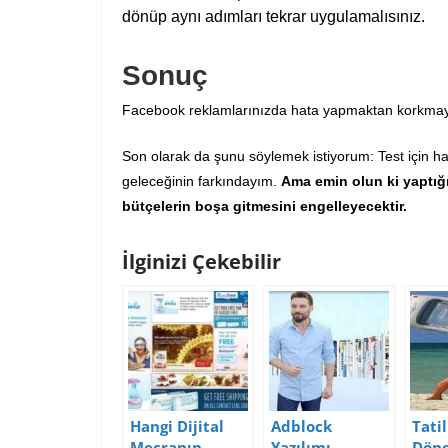
dönüp aynı adımları tekrar uygulamalısınız.
Sonuç
Facebook reklamlarınızda hata yapmaktan korkmayın. 
Son olarak da şunu söylemek istiyorum: Test için ha
geleceğinin farkındayım.
Ama emin olun ki yaptığ
bütçelerin boşa gitmesini engelleyecektir.
İlginizi Çekebilir
Hangi Dijital
Adblock
Tatil
Mecranın
Yazılımı
Dön