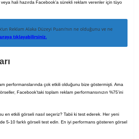
veya hali hazırda Facebook’a sürekli reklam verenler için tüyo
’un Reklam Alaka Düzeyi Puanı’nın ne olduğunu ve ne
uraya tıklayabilirsiniz.
arı
lam performanslarında çok etkili olduğunu bize göstermişti. Ama
rseller, Facebook’taki toplam reklam performansınızın %75’ini
 en etkili görseli nasıl seçeriz? Tabii ki test ederek. Her yeni
lde 5-10 farklı görseli test edin. En iyi performans gösteren görsel