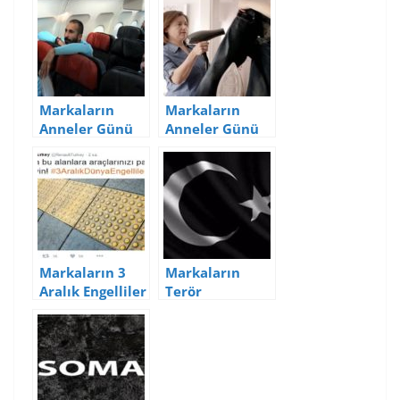
Markaların
Markaların
Anneler Günü
Anneler Günü
Reklam
Reklam
Videoları
Videoları
Markaların 3
Markaların
Aralık Engelliler
Terör
Günü
Saldırılarına
Paylaşımları
Yönelik Sosyal
Medya
Paylaşımları