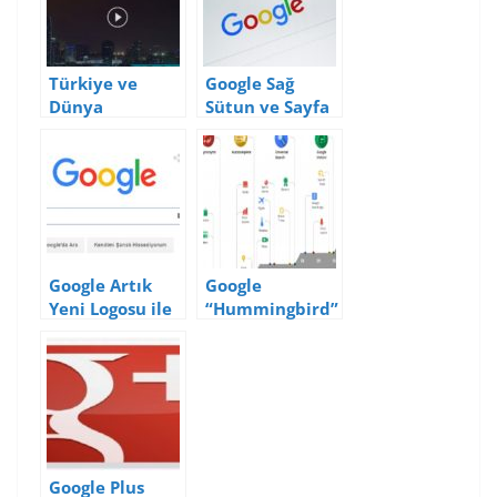
Türkiye ve
Google Sağ
Dünya
Sütun ve Sayfa
Genelinde
Üstü
Google’da En
Reklamlarda
Çok Arananlar
Değişikliğe Gitti
(2016)
Google Artık
Google
Yeni Logosu ile
“Hummingbird”
Karşımızda
Güncellemesi
Neleri
Değiştirecek?
Google Plus