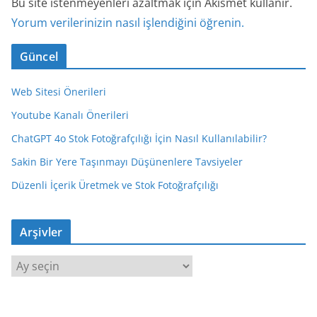
Bu site istenmeyenleri azaltmak için Akismet kullanır.
Yorum verilerinizin nasıl işlendiğini öğrenin.
Güncel
Web Sitesi Önerileri
Youtube Kanalı Önerileri
ChatGPT 4o Stok Fotoğrafçılığı İçin Nasıl Kullanılabilir?
Sakin Bir Yere Taşınmayı Düşünenlere Tavsiyeler
Düzenli İçerik Üretmek ve Stok Fotoğrafçılığı
Arşivler
A
r
ş
i