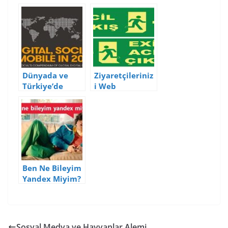
Karşımızda
17 Önemli
İstatistik
Dünyada ve
Ziyaretçileriniz
Türkiye’de
i Web
Dijital, Mobil ve
Sitenizden
Sosyal Medya
Kaçırmamanız
Kullanım
İçin İpuçları
İstatistikleri
(2015)
Ben Ne Bileyim
Yandex Miyim?
Sosyal Medya ve Hayvanlar Alemi