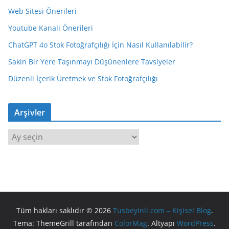
Web Sitesi Önerileri
Youtube Kanalı Önerileri
ChatGPT 4o Stok Fotoğrafçılığı İçin Nasıl Kullanılabilir?
Sakin Bir Yere Taşınmayı Düşünenlere Tavsiyeler
Düzenli İçerik Üretmek ve Stok Fotoğrafçılığı
Arşivler
A
r
ş
i
v
l
Tüm hakları saklıdır © 2026
Tusbeyinli.com – Kişisel Blog
.
e
Tema: ThemeGrill tarafından
ColorMag
. Altyapı
WordPress
.
r