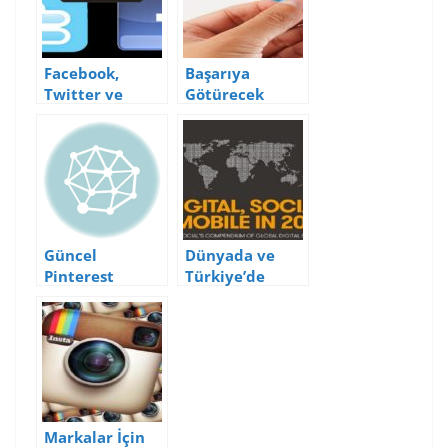
Facebook,
Başarıya
Twitter ve
Götürecek
Google+’ta
Twitter
Kullanıcılar En
İstatistikleri
Çok Ne
Yapıyor?
(İnfografik)
Güncel
Dünyada ve
Pinterest
Türkiye’de
İstatistikleri
Dijital, Mobil ve
Sosyal Medya
Kullanım
İstatistikleri
(2015)
Markalar İçin