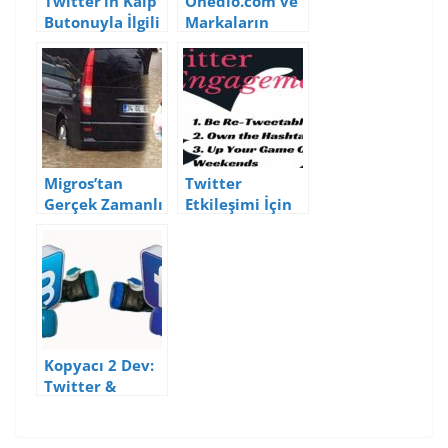
Twitter’ın Kalp
Onedio.com ve
Butonuyla İlgili
Markaların
Gerçek Zamanlı
Geleceğe Dönüş
Pazarlama
Günü
Örnekleri
Paylaşımları
Migros’tan
Twitter
Gerçek Zamanlı
Etkileşimi İçin
Pazarlama
İpuçları
Örneği
Kopyacı 2 Dev:
Twitter &
Facebook