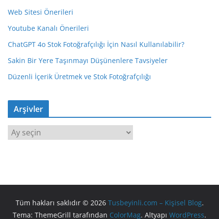
Web Sitesi Önerileri
Youtube Kanalı Önerileri
ChatGPT 4o Stok Fotoğrafçılığı İçin Nasıl Kullanılabilir?
Sakin Bir Yere Taşınmayı Düşünenlere Tavsiyeler
Düzenli İçerik Üretmek ve Stok Fotoğrafçılığı
Arşivler
A
r
ş
i
v
l
Tüm hakları saklıdır © 2026
Tusbeyinli.com – Kişisel Blog
.
e
Tema: ThemeGrill tarafından
ColorMag
. Altyapı
WordPress
.
r