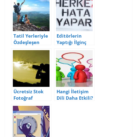
Tatil Yerleriyle
Editörlerin
Özdeşleşen
Yaptığı İlginç
Fotoğraf
Yazım Hataları
Kareleri
Ücretsiz Stok
Hangi İletişim
Fotoğraf
Dili Daha Etkili?
İndirebileceğini
z Sitelerin
Listesi