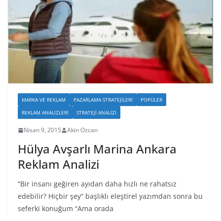
MARKA VE REKLAM
PAZARLAMA STRATEJILERI
POPÜLER
REKLAM ANALIZLERI
STRATEJI ANALIZI
Nisan 9, 2015
Akin Ozcan
Hülya Avşarlı Marina Ankara
Reklam Analizi
“Bir insanı geğiren ayıdan daha hızlı ne rahatsız
edebilir? Hiçbir şey” başlıklı eleştirel yazımdan sonra bu
seferki konuğum “Ama orada