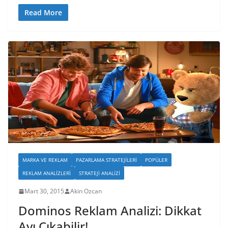
Read More
MARKA VE REKLAM
PAZARLAMA STRATEJILERI
POPÜLER
REKLAM ANALIZLERI
STRATEJI ANALIZI
Mart 30, 2015
Akin Ozcan
Dominos Reklam Analizi: Dikkat
Ayı Çıkabilir!