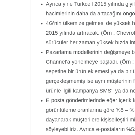
Ayrıca yine Turkcell 2015 yılında giyile
hacimlerinin daha da artacağını öngö
4G’nin ülkemize gelmesi de yüksek hız
2015 yılında artıracak. (Örn : Chevro
sürücüler her zaman yüksek hızda int
Pazarlama modellerinin değişmeye ba
Channel’a yönelmeye başladı. (Örn : T
sepetine bir ürün eklemesi ya da bir
gerçekleşmemiş ise aynı müşterinin 
ürünle ilgili kampanya SMS’i ya da not
E-posta gönderimlerinde eğer içerik ki
görüntüleme oranlarına göre %5 – %1
dayanarak müşterilere kişiselleştiri
söyleyebiliriz. Ayrıca e-postaların %