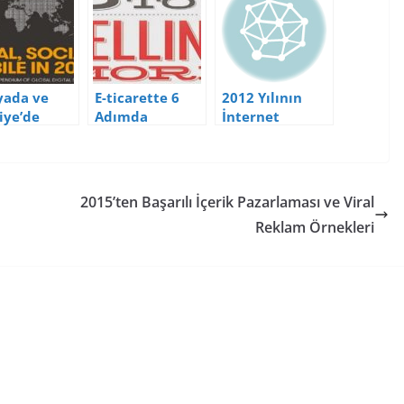
ada ve
E-ticarette 6
2012 Yılının
iye’de
Adımda
İnternet
al, Mobil ve
Satışlarınızı
Kullanım
al Medya
Artırın
Tahminleri
anım
istikleri
2015’ten Başarılı İçerik Pazarlaması ve Viral
5)
Reklam Örnekleri