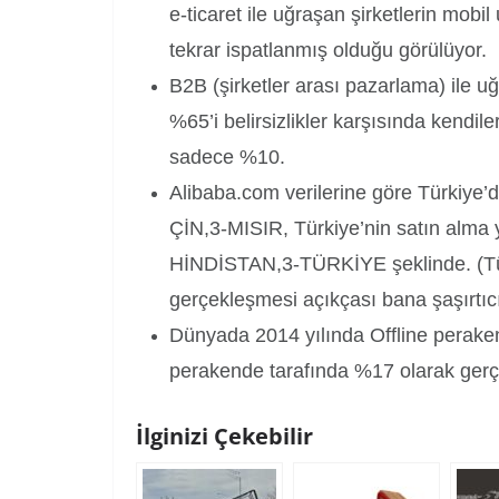
e-ticaret ile uğraşan şirketlerin mob
tekrar ispatlanmış olduğu görülüyor.
B2B (şirketler arası pazarlama) ile u
%65’i belirsizlikler karşısında kend
sadece %10.
Alibaba.com verilerine göre Türkiye’
ÇİN,3-MISIR, Türkiye’nin satın alma y
HİNDİSTAN,3-TÜRKİYE şeklinde. (Tür
gerçekleşmesi açıkçası bana şaşırtıcı
Dünyada 2014 yılında Offline perak
perakende tarafında %17 olarak gerçe
İlginizi Çekebilir