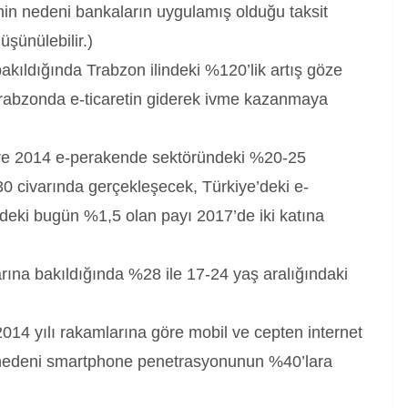
inin nedeni bankaların uygulamış olduğu taksit
şünülebilir.)
bakıldığında Trabzon ilindeki %120’lik artış göze
rabzonda e-ticaretin giderek ivme kazanmaya
e 2014 e-perakende sektöründeki %20-25
 civarında gerçekleşecek, Türkiye’deki e-
deki bugün %1,5 olan payı 2017’de iki katına
larına bakıldığında %28 ile 17-24 yaş aralığındaki
 2014 yılı rakamlarına göre mobil ve cepten internet
n nedeni smartphone penetrasyonunun %40’lara