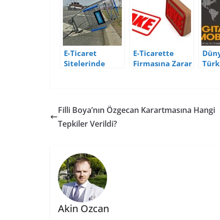
E-Ticaret
E-Ticarette
Düny
Sitelerinde
Firmasına Zarar
Türk
Sepetin Terk
Vermek
Dijit
Edilmesiyle
İsteyenlere
Sosy
İlgili 10 Bilgi
Reçete: Sahte
Kull
Yorumlar
İstat
Filli Boya’nın Özgecan Karartmasına Hangi
(201
Tepkiler Verildi?
Akin Ozcan