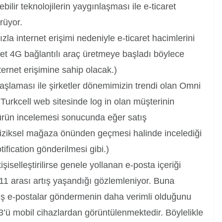
bilir teknolojilerin yaygınlaşması ile e-ticaret
rüyor.
la internet erişimi nedeniyle e-ticaret hacimlerini
let 4G bağlantılı araç üretmeye başladı böylece
ernet erişimine sahip olacak.)
şlaması ile şirketler dönemimizin trendi olan Omni
urkcell web sitesinde log in olan müşterinin
 ürün incelemesi sonucunda eğer satış
fiziksel mağaza önünden geçmesi halinde incelediği
ification gönderilmesi gibi.)
şiselleştirilirse genele yollanan e-posta içeriği
1 arası artış yaşandığı gözlemleniyor. Buna
lmiş e-postalar göndermenin daha verimli olduğunu
53’ü mobil cihazlardan görüntülenmektedir. Böylelikle