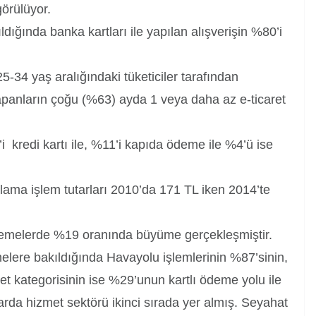
örülüyor.
dığında banka kartları ile yapılan alışverişin %80’i
25-34 yaş aralığındaki tüketiciler tarafından
yapanların çoğu (%63) ayda 1 veya daha az e-ticaret
’i kredi kartı ile, %11’i kapıda ödeme ile %4’ü ise
talama işlem tutarları 2010’da 171 TL iken 2014’te
ödemelerde %19 oranında büyüme gerçekleşmiştir.
elere bakıldığında Havayolu işlemlerinin %87’sinin,
t kategorisinin ise %29’unun kartlı ödeme yolu ile
larda hizmet sektörü ikinci sırada yer almış. Seyahat