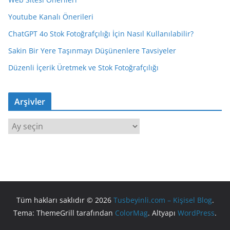
Youtube Kanalı Önerileri
ChatGPT 4o Stok Fotoğrafçılığı İçin Nasıl Kullanılabilir?
Sakin Bir Yere Taşınmayı Düşünenlere Tavsiyeler
Düzenli İçerik Üretmek ve Stok Fotoğrafçılığı
Arşivler
A
r
ş
i
v
l
Tüm hakları saklıdır © 2026
Tusbeyinli.com – Kişisel Blog
.
e
Tema: ThemeGrill tarafından
ColorMag
. Altyapı
WordPress
.
r