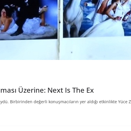
aması Üzerine: Next Is The Ex
dü. Birbirinden değerli konuşmacıların yer aldığı etkinlikte Yüce Ze