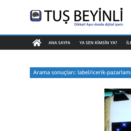
Skip
to
content
ANA SAYFA
YA SEN KIMSIN YA?
İL
Arama sonuçları: label/icerik-pazarlam