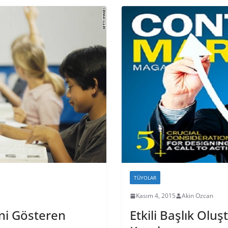
TÜYOLAR
Kasım 4, 2015
Akin Ozcan
ni Gösteren
Etkili Başlık Olu