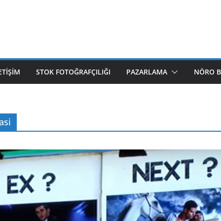
ETIŞIM
STOK FOTOĞRAFÇILIĞI
PAZARLAMA
NÖRO B
asi