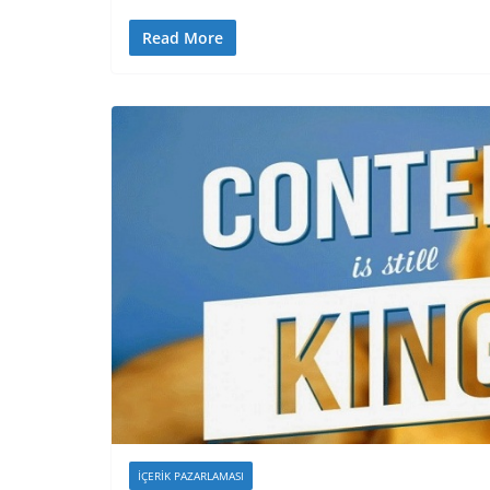
Read More
İÇERIK PAZARLAMASI