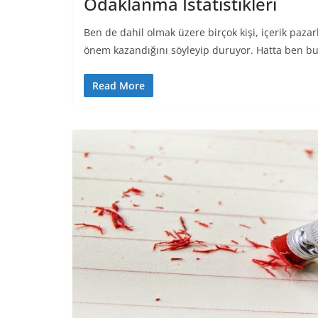
Odaklanma İstatistikleri
Ben de dahil olmak üzere birçok kişi, içerik paza
önem kazandığını söyleyip duruyor. Hatta ben b
Read More