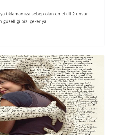
ıya tıklamamıza sebep olan en etkili 2 unsur
n güzelliği bizi çeker ya