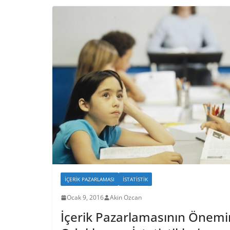
İÇERIK PAZARLAMASI
İSTATISTIK
Ocak 9, 2016
Akin Ozcan
İçerik Pazarlamasının Önemi