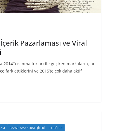
 İçerik Pazarlaması ve Viral
i
 2014’ü ısınma turları ile geçiren markaların, bu
ce fark ettiklerini ve 2015’te çok daha aktif
LAM
PAZARLAMA STRATEJILERI
POPÜLER