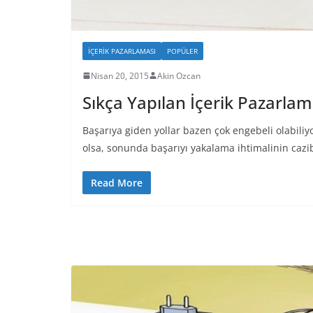
İÇERIK PAZARLAMASI
POPÜLER
Nisan 20, 2015
Akin Ozcan
Sıkça Yapılan İçerik Pazarlam
Başarıya giden yollar bazen çok engebeli olabiliy
olsa, sonunda başarıyı yakalama ihtimalinin cazi
Read More