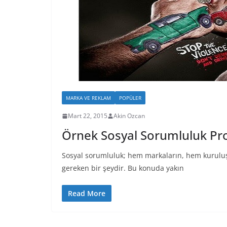
MARKA VE REKLAM
POPÜLER
Mart 22, 2015
Akin Ozcan
Örnek Sosyal Sorumluluk Proj
Sosyal sorumluluk; hem markaların, hem kuruluşl
gereken bir şeydir. Bu konuda yakın
Read More